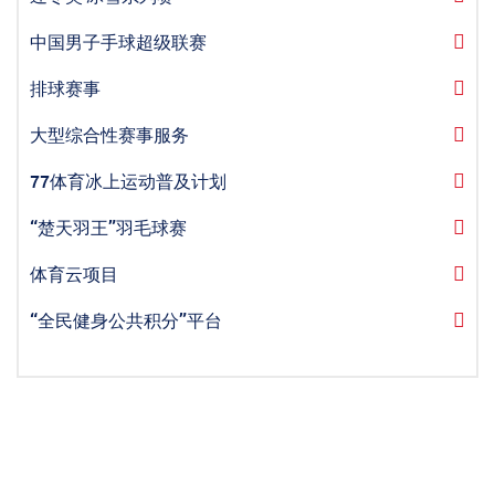
中国男子手球超级联赛
排球赛事
大型综合性赛事服务
77体育冰上运动普及计划
“楚天羽王”羽毛球赛
体育云项目
“全民健身公共积分”平台